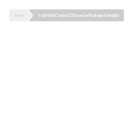
Jnove
t-shirt B&C exact 150 avec le flockage Famiglia