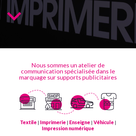
Nous sommes un atelier de
communication spécialisée dans le
marquage sur supports publicitaires
Textile
|
Imprimerie
|
Enseigne
|
Véhicule
|
Impression numérique