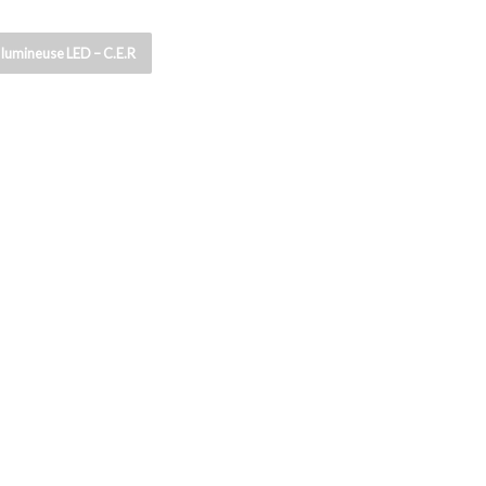
 lumineuse LED – C.E.R